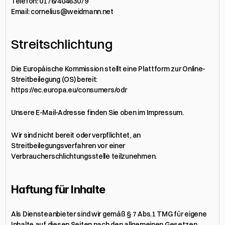
Telefon: 0176/40463079
Email: cornelius@weidmann.net
Streitschlichtung
Die Europäische Kommission stellt eine Plattform zur Online-
Streitbeilegung (OS) bereit: 
https://ec.europa.eu/consumers/odr
Unsere E-Mail-Adresse finden Sie oben im Impressum.
Wir sind nicht bereit oder verpflichtet, an 
Streitbeilegungsverfahren vor einer 
Verbraucherschlichtungsstelle teilzunehmen.
Haftung für Inhalte
Als Diensteanbieter sind wir gemäß § 7 Abs.1 TMG für eigene 
Inhalte auf diesen Seiten nach den allgemeinen Gesetzen 