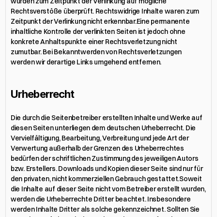
wurden zum Zeitpunkt der Verlinkung auf mögliche 
Rechtsverstöße überprüft. Rechtswidrige Inhalte waren zum 
Zeitpunkt der Verlinkung nicht erkennbar.Eine permanente 
inhaltliche Kontrolle der verlinkten Seiten ist jedoch ohne 
konkrete Anhaltspunkte einer Rechtsverletzung nicht 
zumutbar. Bei Bekanntwerden von Rechtsverletzungen 
werden wir derartige Links umgehend entfernen.
Urheberrecht
Die durch die Seitenbetreiber erstellten Inhalte und Werke auf 
diesen Seiten unterliegen dem deutschen Urheberrecht. Die 
Vervielfältigung, Bearbeitung, Verbreitung und jede Art der 
Verwertung außerhalb der Grenzen des Urheberrechtes 
bedürfen der schriftlichen Zustimmung des jeweiligen Autors 
bzw. Erstellers. Downloads und Kopien dieser Seite sind nur für 
den privaten, nicht kommerziellen Gebrauch gestattet.Soweit 
die Inhalte auf dieser Seite nicht vom Betreiber erstellt wurden, 
werden die Urheberrechte Dritter beachtet. Insbesondere 
werden Inhalte Dritter als solche gekennzeichnet. Sollten Sie 