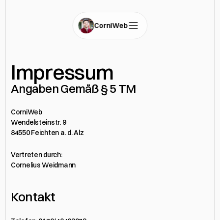
CorniWeb
Impressum
Angaben Gemäß § 5 TM
CorniWeb
Wendelsteinstr. 9
84550 Feichten a. d. Alz 
Vertreten durch:
Cornelius Weidmann
Kontakt